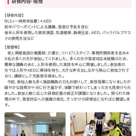
研修内容・感想
【研修内容】
BLS（一時救命処置）+AED
前半パワーポイントによる講義、急変の予兆を含む
後半人形を使用した実技演習、気道確保、胸骨圧迫、AED、バックバルブマス
クの使用方法など
【感想等】
老人保健施設の看護師、介護士、リハビリスタッフ、事務所関係者を含め4
0名の多くの方が参加してくれました。 多くの方が急変対応未経験のため、
簡単な講義のあと、人形を使用した実技を中心に開催しました。参加者の
方々は人形やAEDに興味を持ち、大きな声を出しながら熱心に参加されて
おり、講師として充実感を得ました。
今回、参加人数も多く施設職員の力もお借りして、実技指導になりましたが
細やかな説明が十分に行き届かず、体験で終わってしまった方も見受けられ
ました。参加人数に応じた研修計画の修正が課題となりました。 限られた時
間の中で、急変対応への意識の変化、きっかけの研修会になればと願望しま
す。