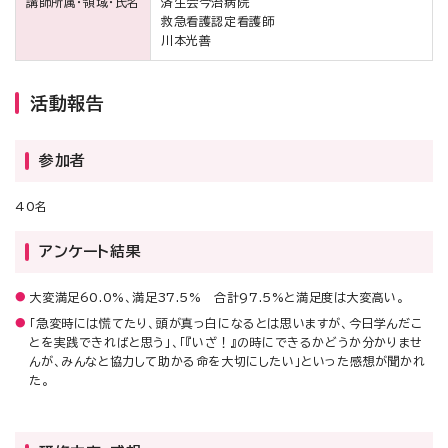
講師所属・領域・氏名
済生会今治病院
救急看護認定看護師
川本光善
活動報告
参加者
40名
アンケート結果
大変満足60.0%、満足37.5% 合計97.5%と満足度は大変高い。
「急変時には慌てたり、頭が真っ白になるとは思いますが、今日学んだこ
とを実践できればと思う」、「『いざ！』の時にできるかどうか分かりませ
んが、みんなと協力して助かる命を大切にしたい」といった感想が聞かれ
た。