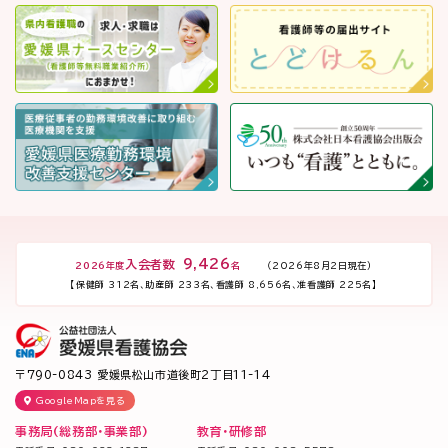
入会者数
9,426
2026年度
名
（2026年8月2日現在）
【保健師 312名、助産師 233名、看護師 8,656名、准看護師 225名】
〒790-0843
愛媛県松山市道後町2丁目11-14
GoogleMapを見る
事務局(総務部・事業部)
教育・研修部