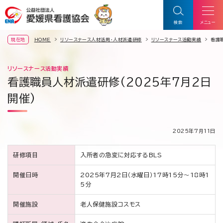
検索
メニュー
HOME
リソースナース人材活用・人材派遣研修
リソースナース活動実績
看護
現在地
リソースナース活動実績
看護職員人材派遣研修(2025年7月2日
開催)
2025年7月11日
研修項目
入所者の急変に対応するBLS
開催日時
2025年7月2日（水曜日）17時15分～18時1
5分
開催施設
老人保健施設コスモス